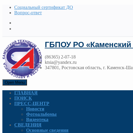
Социальный сертификат ДО
Вопрос-ответ
ГБПОУ РО «Каменский 
(86365) 2-07-18
ktsia@yandex.ru
347801, Ростовская область, г. Каменск-Ша
Open Menu
ГЛАВНАЯ
ПОИСК
ПРЕСС-ЦЕНТР
Новости
Фотоальбомы
Видеотека
СВЕДЕНИЯ
Основные сведения