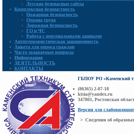
Детские безопасные сайты
Комплексная безопастность
Пожарная безопасность
Охрана труда
Дорожная безопасность
ГО и ЧС
Работа с персональными данными
Антитеррористическая защищенность
Анкета для опроса граждан
Часто задаваемые вопросы
Информация
ДЕЯТЕЛЬНОСТЬ
КОНТАКТЫ
ГБПОУ РО «Каменский те
(86365) 2-07-18
ktsia@yandex.ru
347801, Ростовская облас
Версия для слабовидящи
> Сведения об образоват