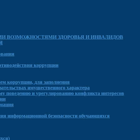
МИ ВОЗМОЖНОСТЯМИ ЗДОРОВЬЯ И ИНВАЛИДОВ
Я
ования
отиводействия коррупции
ем коррупции, для заполнения
язательствах имущественного характера
му поведению и урегулированию конфликта интересов
ции
рмация
ния информационной безопасности обучающихся
хся)