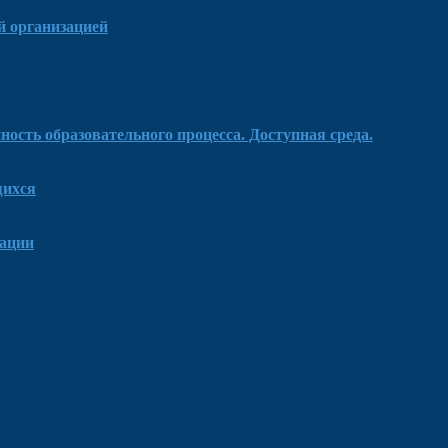
й организацией
ость образовательного процесса. Доступная среда.
щихся
зации