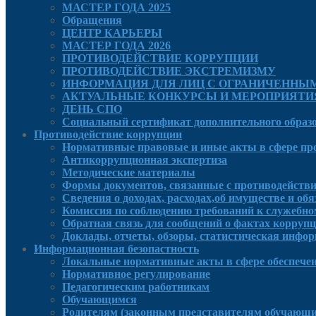
МАСТЕР ГОДА 2025
Обращения
ЦЕНТР КАРЬЕРЫ
МАСТЕР ГОДА 2026
ПРОТИВОДЕЙСТВИЕ КОРРУПЦИИ
ПРОТИВОДЕЙСТВИЕ ЭКСТРЕМИЗМУ
ИНФОРМАЦИЯ ДЛЯ ЛИЦ С ОГРАНИЧЕННЫ
АКТУАЛЬНЫЕ КОНКУРСЫ И МЕРОПРИЯТИ
ДЕНЬ СПО
Социальный сертификат дополнительного образ
Противодействие коррупции
Нормативные правовые и иные акты в сфере пр
Антикоррупционная экспертиза
Методические материалы
Формы документов, связанные с противодействи
Сведения о доходах, расходах,об имуществе и об
Комиссия по соблюдению требований к служебно
Обратная связь для сообщений о фактах корруп
Доклады, отчеты, обзоры, статистическая инфо
Информационная безопастность
Локальные нормативные акты в сфере обеспече
Нормативное регулирование
Педагогическим работникам
Обучающимся
Родителям (законным представителям обучающи