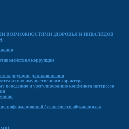
МИ ВОЗМОЖНОСТЯМИ ЗДОРОВЬЯ И ИНВАЛИДОВ
Я
ования
отиводействия коррупции
ем коррупции, для заполнения
язательствах имущественного характера
му поведению и урегулированию конфликта интересов
ции
рмация
ния информационной безопасности обучающихся
хся)