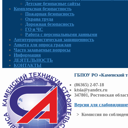
Детские безопасные сайты
Комплексная безопастность
Пожарная безопасность
Охрана труда
Дорожная безопасность
ГО и ЧС
Работа с персональными данными
Антитеррористическая защищенность
Анкета для опроса граждан
Часто задаваемые вопросы
Информация
ДЕЯТЕЛЬНОСТЬ
КОНТАКТЫ
ГБПОУ РО «Каменский те
(86365) 2-07-18
ktsia@yandex.ru
347801, Ростовская облас
Версия для слабовидящи
> Комиссия по соблюден