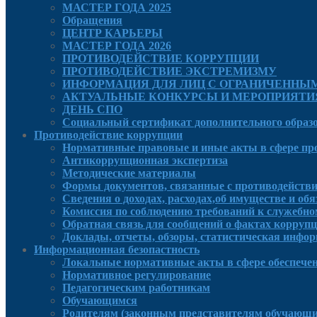
МАСТЕР ГОДА 2025
Обращения
ЦЕНТР КАРЬЕРЫ
МАСТЕР ГОДА 2026
ПРОТИВОДЕЙСТВИЕ КОРРУПЦИИ
ПРОТИВОДЕЙСТВИЕ ЭКСТРЕМИЗМУ
ИНФОРМАЦИЯ ДЛЯ ЛИЦ С ОГРАНИЧЕННЫ
АКТУАЛЬНЫЕ КОНКУРСЫ И МЕРОПРИЯТИ
ДЕНЬ СПО
Социальный сертификат дополнительного образ
Противодействие коррупции
Нормативные правовые и иные акты в сфере пр
Антикоррупционная экспертиза
Методические материалы
Формы документов, связанные с противодействи
Сведения о доходах, расходах,об имуществе и об
Комиссия по соблюдению требований к служебно
Обратная связь для сообщений о фактах корруп
Доклады, отчеты, обзоры, статистическая инфо
Информационная безопастность
Локальные нормативные акты в сфере обеспече
Нормативное регулирование
Педагогическим работникам
Обучающимся
Родителям (законным представителям обучающи