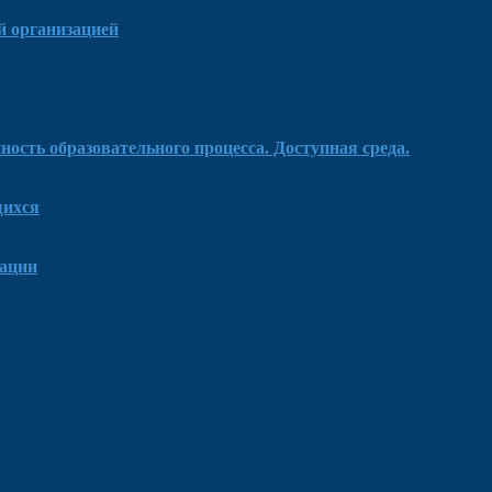
й организацией
ость образовательного процесса. Доступная среда.
щихся
зации