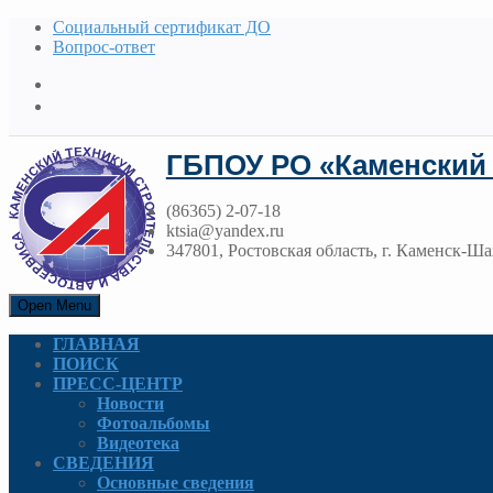
Социальный сертификат ДО
Вопрос-ответ
ГБПОУ РО «Каменский 
(86365) 2-07-18
ktsia@yandex.ru
347801, Ростовская область, г. Каменск-Ша
Open Menu
ГЛАВНАЯ
ПОИСК
ПРЕСС-ЦЕНТР
Новости
Фотоальбомы
Видеотека
СВЕДЕНИЯ
Основные сведения