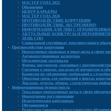
МАСТЕР ГОДА 2025
Обращения
ЦЕНТР КАРЬЕРЫ
МАСТЕР ГОДА 2026
ПРОТИВОДЕЙСТВИЕ КОРРУПЦИИ
ПРОТИВОДЕЙСТВИЕ ЭКСТРЕМИЗМУ
ИНФОРМАЦИЯ ДЛЯ ЛИЦ С ОГРАНИЧЕННЫ
АКТУАЛЬНЫЕ КОНКУРСЫ И МЕРОПРИЯТИ
ДЕНЬ СПО
Социальный сертификат дополнительного образ
Противодействие коррупции
Нормативные правовые и иные акты в сфере пр
Антикоррупционная экспертиза
Методические материалы
Формы документов, связанные с противодействи
Сведения о доходах, расходах,об имуществе и об
Комиссия по соблюдению требований к служебно
Обратная связь для сообщений о фактах корруп
Доклады, отчеты, обзоры, статистическая инфо
Информационная безопастность
Локальные нормативные акты в сфере обеспече
Нормативное регулирование
Педагогическим работникам
Обучающимся
Родителям (законным представителям обучающи