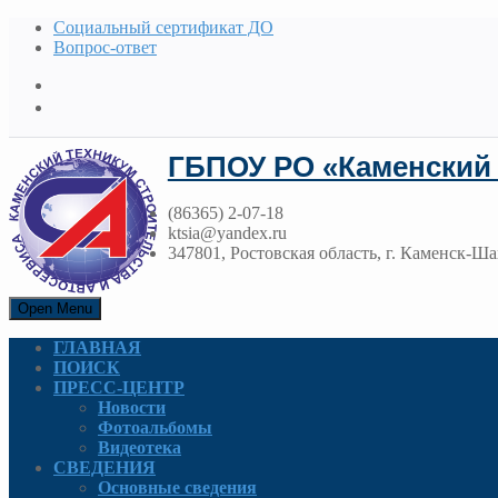
Социальный сертификат ДО
Вопрос-ответ
ГБПОУ РО «Каменский 
(86365) 2-07-18
ktsia@yandex.ru
347801, Ростовская область, г. Каменск-Ша
Open Menu
ГЛАВНАЯ
ПОИСК
ПРЕСС-ЦЕНТР
Новости
Фотоальбомы
Видеотека
СВЕДЕНИЯ
Основные сведения