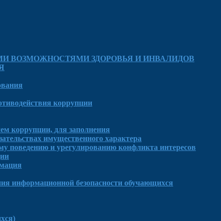
МИ ВОЗМОЖНОСТЯМИ ЗДОРОВЬЯ И ИНВАЛИДОВ
Я
ования
отиводействия коррупции
ем коррупции, для заполнения
язательствах имущественного характера
му поведению и урегулированию конфликта интересов
ции
рмация
ния информационной безопасности обучающихся
хся)