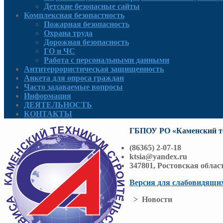
Детские безопасные сайты
Комплексная безопастность
Пожарная безопасность
Охрана труда
Дорожная безопасность
ГО и ЧС
Работа с персональными данными
Антитеррористическая защищенность
Анкета для опроса граждан
Часто задаваемые вопросы
Информация
ДЕЯТЕЛЬНОСТЬ
КОНТАКТЫ
ГБПОУ РО «Каменский те
(86365) 2-07-18
ktsia@yandex.ru
347801, Ростовская облас
Версия для слабовидящи
> Новости