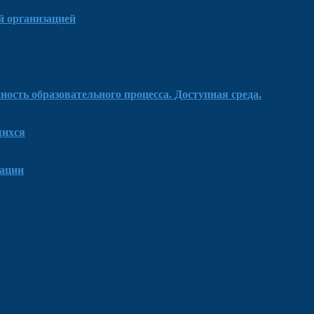
й организацией
ость образовательного процесса. Доступная среда.
щихся
зации