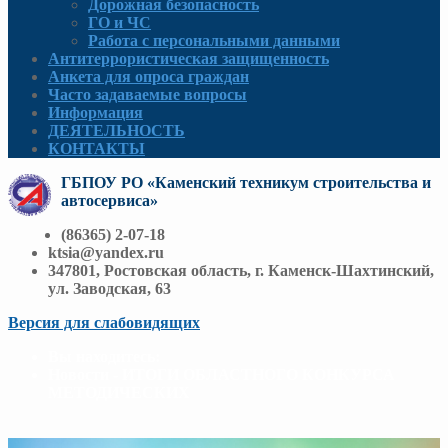
Дорожная безопасность
ГО и ЧС
Работа с персональными данными
Антитеррористическая защищенность
Анкета для опроса граждан
Часто задаваемые вопросы
Информация
ДЕЯТЕЛЬНОСТЬ
КОНТАКТЫ
ГБПОУ РО «Каменский техникум строительства и
автосервиса»
(86365) 2-07-18
ktsia@yandex.ru
347801, Ростовская область, г. Каменск-Шахтинский,
ул. Заводская, 63
Версия для слабовидящих
Вы находитесь:
Новости - ИТОГИ ОБЛАСТНОГО КОНКУРСА
МЕТОДИЧЕСКИХ