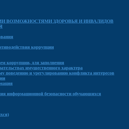
МИ ВОЗМОЖНОСТЯМИ ЗДОРОВЬЯ И ИНВАЛИДОВ
Я
ования
отиводействия коррупции
ем коррупции, для заполнения
язательствах имущественного характера
му поведению и урегулированию конфликта интересов
ции
рмация
ния информационной безопасности обучающихся
хся)