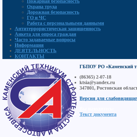
Пожарная безопасность
Охрана труда
Дорожная безопасность
ГО и ЧС
Работа с персональными данными
Антитеррористическая защищенность
Анкета для опроса граждан
Часто задаваемые вопросы
Информация
ДЕЯТЕЛЬНОСТЬ
КОНТАКТЫ
ГБПОУ РО «Каменский те
(86365) 2-07-18
ktsia@yandex.ru
347801, Ростовская облас
Версия для слабовидящи
Вы находитесь:
Текст документа