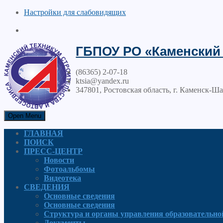
Настройки для cлабовидящих
ГБПОУ РО «Каменский 
(86365) 2-07-18
ktsia@yandex.ru
347801, Ростовская область, г. Каменск-Ша
Open Menu
ГЛАВНАЯ
ПОИСК
ПРЕСС-ЦЕНТР
Новости
Фотоальбомы
Видеотека
СВЕДЕНИЯ
Основные сведения
Основные сведения
Структура и органы управления образовательно
Документы