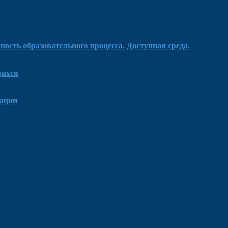
ость образовательного процесса. Доступная среда.
щихся
зации