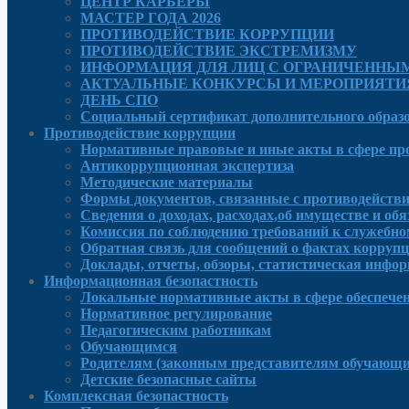
ЦЕНТР КАРЬЕРЫ
МАСТЕР ГОДА 2026
ПРОТИВОДЕЙСТВИЕ КОРРУПЦИИ
ПРОТИВОДЕЙСТВИЕ ЭКСТРЕМИЗМУ
ИНФОРМАЦИЯ ДЛЯ ЛИЦ С ОГРАНИЧЕННЫ
АКТУАЛЬНЫЕ КОНКУРСЫ И МЕРОПРИЯТИ
ДЕНЬ СПО
Социальный сертификат дополнительного образ
Противодействие коррупции
Нормативные правовые и иные акты в сфере пр
Антикоррупционная экспертиза
Методические материалы
Формы документов, связанные с противодействи
Сведения о доходах, расходах,об имуществе и об
Комиссия по соблюдению требований к служебно
Обратная связь для сообщений о фактах корруп
Доклады, отчеты, обзоры, статистическая инфо
Информационная безопастность
Локальные нормативные акты в сфере обеспече
Нормативное регулирование
Педагогическим работникам
Обучающимся
Родителям (законным представителям обучающи
Детские безопасные сайты
Комплексная безопастность