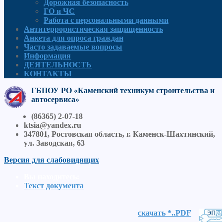
Дорожная безопасность
ГО и ЧС
Работа с персональными данными
Антитеррористическая защищенность
Анкета для опроса граждан
Часто задаваемые вопросы
Информация
ДЕЯТЕЛЬНОСТЬ
КОНТАКТЫ
ГБПОУ РО «Каменский техникум строительства и
автосервиса»
(86365) 2-07-18
ktsia@yandex.ru
347801, Ростовская область, г. Каменск-Шахтинский,
ул. Заводская, 63
Версия для слабовидящих
Вы находитесь:
Текст документа
скачать *..PDF